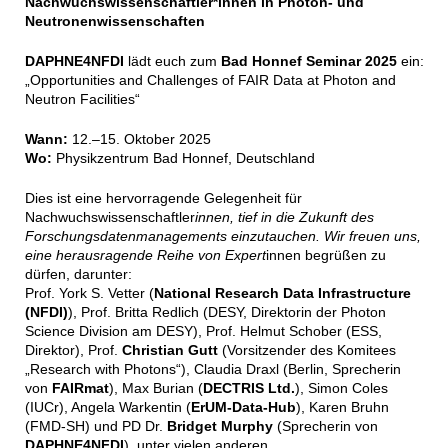
Nachwuchswissenschaftler*innen in Photon- und
Neutronenwissenschaften
DAPHNE4NFDI
lädt euch zum
Bad Honnef Seminar 2025
ein:
„Opportunities and Challenges of FAIR Data at Photon and
Neutron Facilities“
Wann:
12.–15. Oktober 2025
Wo:
Physikzentrum Bad Honnef, Deutschland
Dies ist eine hervorragende Gelegenheit für
Nachwuchswissenschaftler
innen, tief in die Zukunft des
Forschungsdatenmanagements einzutauchen. Wir freuen uns,
eine herausragende Reihe von Expert
innen begrüßen zu
dürfen, darunter:
Prof. York S. Vetter (
National Research Data Infrastructure
(NFDI)
), Prof. Britta Redlich (DESY, Direktorin der Photon
Science Division am DESY), Prof. Helmut Schober (ESS,
Direktor), Prof.
Christian Gutt
(Vorsitzender des Komitees
„Research with Photons“), Claudia Draxl (Berlin, Sprecherin
von
FAIRmat
), Max Burian (
DECTRIS Ltd.
), Simon Coles
(IUCr), Angela Warkentin (
ErUM-Data-Hub
), Karen Bruhn
(FMD-SH) und PD Dr.
Bridget Murphy
(Sprecherin von
DAPHNE4NFDI
), unter vielen anderen.