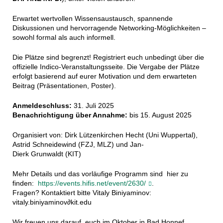
Erwartet wertvollen Wissensaustausch, spannende
Diskussionen und hervorragende Networking-Möglichkeiten –
sowohl formal als auch informell.
Die Plätze sind begrenzt! Registriert euch unbedingt über die
offizielle Indico-Veranstaltungsseite. Die Vergabe der Plätze
erfolgt basierend auf eurer Motivation und dem erwarteten
Beitrag (Präsentationen, Poster).
Anmeldeschluss:
31. Juli 2025
Benachrichtigung über Annahme:
bis 15. August 2025
Organisiert von:
Dirk Lützenkirchen Hecht (Uni Wuppertal),
Astrid Schneidewind (FZJ, MLZ) und
Jan-
Dierk
Grunwaldt (KIT)
Mehr Details und das vorläufige Programm sind hier zu
finden:
https://events.hifis.net/event/2630/
.
Fragen? Kontaktiert bitte Vitaly Biniyaminov:
vitaly.biniyaminov∂kit.edu
Wir freuen uns darauf, euch im Oktober in Bad Honnef