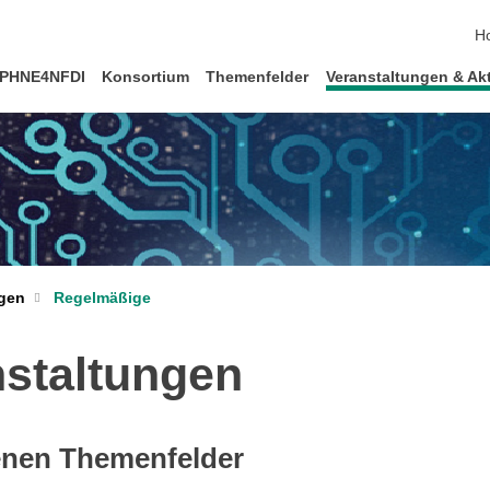
Na
H
PHNE4NFDI
Konsortium
Themenfelder
Veranstaltungen & Akt
ngen
Regelmäßige
staltungen
denen Themenfelder