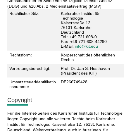
Diensteanbieter im Sinne von §5 Digitale Dienste Gesetz
(DDG) und §18 Abs. 2 Medienstaatsvertrag (MStV):
Rechtlicher Sitz:
Karlsruher Institut für
Technologie
Kaiserstraße 12
76131 Karlsruhe
Deutschland
Tel.: +49 721 608-0
Fax: +49 721 608-44290
E-Mail:
info@kit.edu
Rechtsform:
Körperschaft des öffentlichen
Rechts
Vertretungsberechtigt:
Prof. Dr. Jan S. Hesthaven
(Präsident des KIT)
Umsatzsteueridentifikatio
DE266749428
nsnummer:
Copyright
Für die Internet-Seiten des Karlsruher Instituts für Technologie
liegen Copyright und alle weiteren Rechte beim Karlsruher
Institut für Technologie, Kaiserstraße 12, 76131 Karlsruhe,
Deutschland. Weiterverbreitung, auch in Auszügen, für