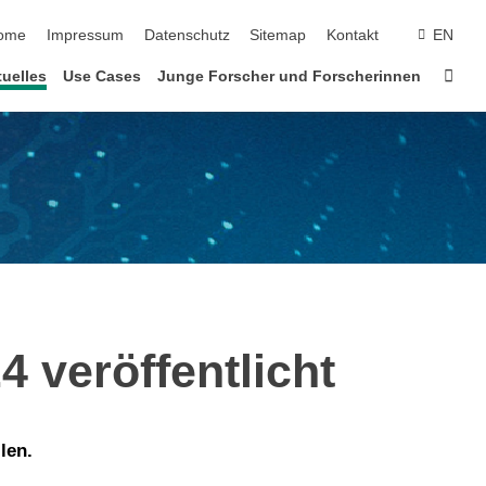
vigation überspringen
ome
Impressum
Datenschutz
Sitemap
Kontakt
EN
Star
uelles
Use Cases
Junge Forscher und Forscherinnen
 veröffentlicht
len.