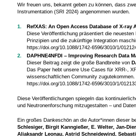
Wir freuen uns, bekannt geben zu können, dass zwei
Instrumentation (SRI 2024) angenommen wurden.
RefXAS: An Open Access Database of X-ray 
Diese Veröffentlichung präsentiert die neueste
Prinzipien und die zukünftige Integration masch
https://doi.org/10.1088/1742-6596/3010/1/01212
DAPHNE4NFDI – Improving Research Data Man
Dieser Beitrag zeigt die große Bandbreite von
D
Das Paper hebt unsere Use Cases für XRR-, XP
wissenschaftlichen Community zugutekommen.
https://doi.org/10.1088/1742-6596/3010/1/01213
Diese Veröffentlichungen spiegeln das kontinuierl
und Neutronenforschung mitzugestalten – und Date
Ein großes Dankeschön an die Autor*innen dieser be
Schlesiger, Birgit Kanngießer, E. Welter, Jan-Di
Aliaksandr Leonau, Astrid Schneidewind, Sebastia