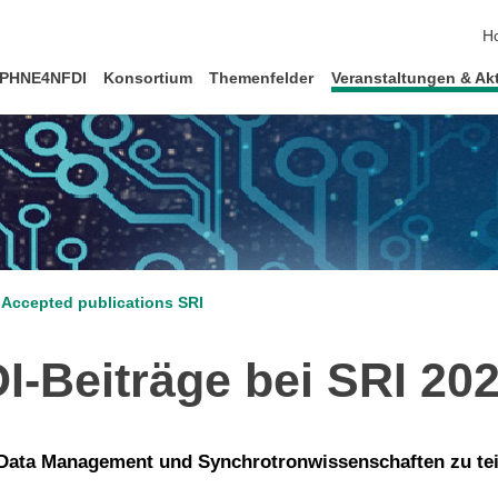
Na
H
PHNE4NFDI
Konsortium
Themenfelder
Veranstaltungen & Akt
Accepted publications SRI
eiträge bei SRI 2024
R Data Management und Synchrotronwissenschaften zu tei