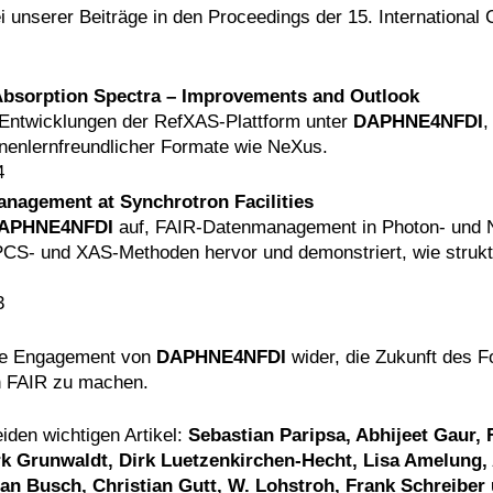
 unserer Beiträge in den Proceedings der 15. International
Absorption Spectra – Improvements and Outlook
n Entwicklungen der RefXAS-Plattform unter
DAPHNE4NFDI
,
inenlernfreundlicher Formate wie NeXus.
4
agement at Synchrotron Facilities
APHNE4NFDI
auf, FAIR-Datenmanagement in Photon- und N
CS- und XAS-Methoden hervor und demonstriert, wie strukt
3
iche Engagement von
DAPHNE4NFDI
wider, die Zukunft des 
n FAIR zu machen.
iden wichtigen Artikel:
Sebastian Paripsa, Abhijeet Gaur, 
erk Grunwaldt, Dirk Luetzenkirchen-Hecht, Lisa Amelung,
n Busch, Christian Gutt, W. Lohstroh, Frank Schreiber u