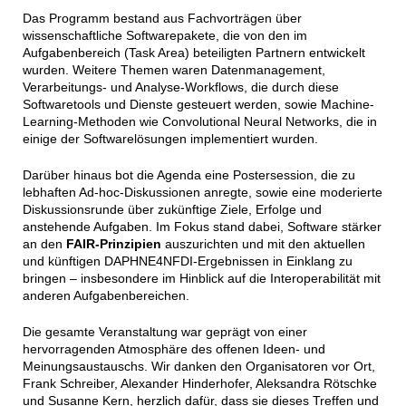
Das Programm bestand aus Fachvorträgen über
wissenschaftliche Softwarepakete, die von den im
Aufgabenbereich (Task Area) beteiligten Partnern entwickelt
wurden. Weitere Themen waren Datenmanagement,
Verarbeitungs- und Analyse-Workflows, die durch diese
Softwaretools und Dienste gesteuert werden, sowie Machine-
Learning-Methoden wie Convolutional Neural Networks, die in
einige der Softwarelösungen implementiert wurden.
Darüber hinaus bot die Agenda eine Postersession, die zu
lebhaften Ad-hoc-Diskussionen anregte, sowie eine moderierte
Diskussionsrunde über zukünftige Ziele, Erfolge und
anstehende Aufgaben. Im Fokus stand dabei, Software stärker
an den
FAIR-Prinzipien
auszurichten und mit den aktuellen
und künftigen DAPHNE4NFDI-Ergebnissen in Einklang zu
bringen – insbesondere im Hinblick auf die Interoperabilität mit
anderen Aufgabenbereichen.
Die gesamte Veranstaltung war geprägt von einer
hervorragenden Atmosphäre des offenen Ideen- und
Meinungsaustauschs. Wir danken den Organisatoren vor Ort,
Frank Schreiber, Alexander Hinderhofer, Aleksandra Rötschke
und Susanne Kern, herzlich dafür, dass sie dieses Treffen und